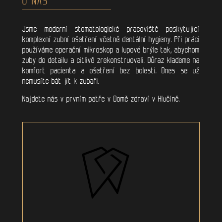
Jsme moderní stomatologické pracoviště poskytující
komplexní zubní ošetření včetně dentální hygieny. Při práci
používáme operační mikroskop a lupové brýle tak, abychom
zuby do detailu a citlivě zrekonstruovali. Důraz klademe na
komfort pacienta a ošetření bez bolesti. Dnes se už
nemusíte bát jít k zubaři.
Najdete nás v prvním patře v Domě zdraví v Hlučíně.