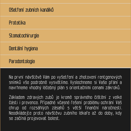
Ošetření zubních kanálků
Protetika
Stomatochirurgie
Dentální hygiena
Parodontologie
Na první návštěvě Vám po vyšetření a zhotovení rentgenových
snímků vše podrobně vysvětlíme. Vyslechneme si Vaše přání a
navrhneme vhodný léčebný plán s orientačními cenami zákroků.
Základem zdravých zubů je kromě správného čištění z velké
části i prevence. Případné včasné řešení problému ochrání Váš
chrup od rozsáhlých zásahů s větší finanční náročností.
Neodkládejte proto návštěvu zubního lékaře až do doby, kdy
se začíná projevovat bolest.