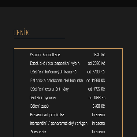
CENÍK
Vstupní konzultace 1540 Kč
Estetická fotokompozitní výplň od 2926 Kč
Ošetření kořenových kanálků od 7700 Kč
Estetická celokeramická korunka od 11860 Kč
Ošetření extrakční rány od 1155 Kč
Dentální hygiena od 1088 Kč
Bělení zubů 6480 Kč
Preventivní prohlídka hrazeno
Intraorální / panoramatický rentgen hrazeno
Anestezie hrazeno