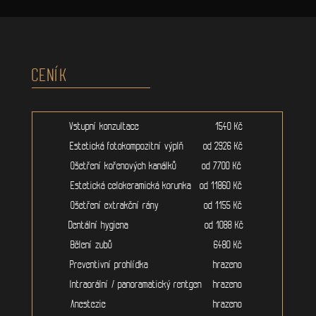
CENÍK
Vstupní konzultace 1540 Kč
Estetická fotokompozitní výplň od 2926 Kč
Ošetření kořenových kanálků od 7700 Kč
Estetická celokeramická korunka od 11860 Kč
Ošetření extrakční rány od 1155 Kč
Dentální hygiena od 1088 Kč
Bělení zubů 6480 Kč
Preventivní prohlídka hrazeno
Intraorální / panoramatický rentgen hrazeno
Anestezie hrazeno