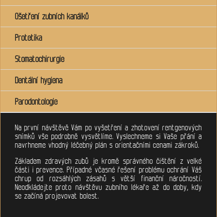
Ošetření zubních kanálků
Protetika
Stomatochirurgie
Dentální hygiena
Parodontologie
Na první návštěvě Vám po vyšetření a zhotovení rentgenových
snímků vše podrobně vysvětlíme. Vyslechneme si Vaše přání a
navrhneme vhodný léčebný plán s orientačními cenami zákroků.
Základem zdravých zubů je kromě správného čištění z velké
části i prevence. Případné včasné řešení problému ochrání Váš
chrup od rozsáhlých zásahů s větší finanční náročností.
Neodkládejte proto návštěvu zubního lékaře až do doby, kdy
se začíná projevovat bolest.