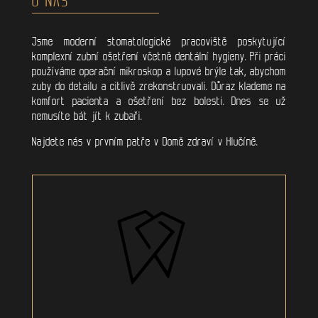
Jsme moderní stomatologické pracoviště poskytující
komplexní zubní ošetření včetně dentální hygieny. Při práci
používáme operační mikroskop a lupové brýle tak, abychom
zuby do detailu a citlivě zrekonstruovali. Důraz klademe na
komfort pacienta a ošetření bez bolesti. Dnes se už
nemusíte bát jít k zubaři.
Najdete nás v prvním patře v Domě zdraví v Hlučíně.