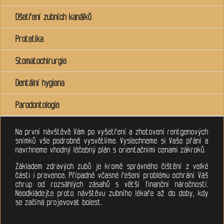
Ošetření zubních kanálků
Protetika
Stomatochirurgie
Dentální hygiena
Parodontologie
Na první návštěvě Vám po vyšetření a zhotovení rentgenových
snímků vše podrobně vysvětlíme. Vyslechneme si Vaše přání a
navrhneme vhodný léčebný plán s orientačními cenami zákroků.
Základem zdravých zubů je kromě správného čištění z velké
části i prevence. Případné včasné řešení problému ochrání Váš
chrup od rozsáhlých zásahů s větší finanční náročností.
Neodkládejte proto návštěvu zubního lékaře až do doby, kdy
se začíná projevovat bolest.