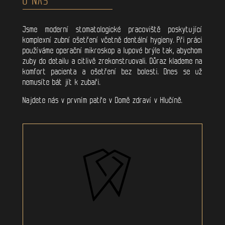
Jsme moderní stomatologické pracoviště poskytující
komplexní zubní ošetření včetně dentální hygieny. Při práci
používáme operační mikroskop a lupové brýle tak, abychom
zuby do detailu a citlivě zrekonstruovali. Důraz klademe na
komfort pacienta a ošetření bez bolesti. Dnes se už
nemusíte bát jít k zubaři.
Najdete nás v prvním patře v Domě zdraví v Hlučíně.