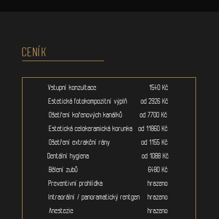
CENÍK
Vstupní konzultace 1540 Kč
Estetická fotokompozitní výplň od 2926 Kč
Ošetření kořenových kanálků od 7700 Kč
Estetická celokeramická korunka od 11860 Kč
Ošetření extrakční rány od 1155 Kč
Dentální hygiena od 1088 Kč
Bělení zubů 6480 Kč
Preventivní prohlídka hrazeno
Intraorální / panoramatický rentgen hrazeno
Anestezie hrazeno