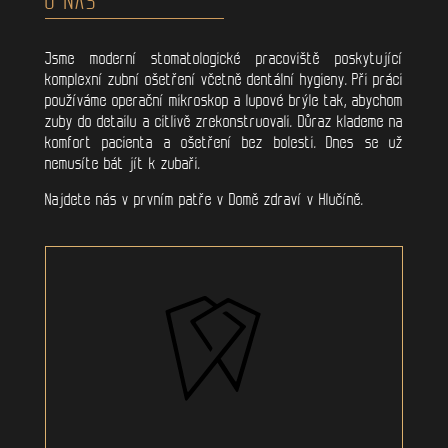
Jsme moderní stomatologické pracoviště poskytující
komplexní zubní ošetření včetně dentální hygieny. Při práci
používáme operační mikroskop a lupové brýle tak, abychom
zuby do detailu a citlivě zrekonstruovali. Důraz klademe na
komfort pacienta a ošetření bez bolesti. Dnes se už
nemusíte bát jít k zubaři.
Najdete nás v prvním patře v Domě zdraví v Hlučíně.