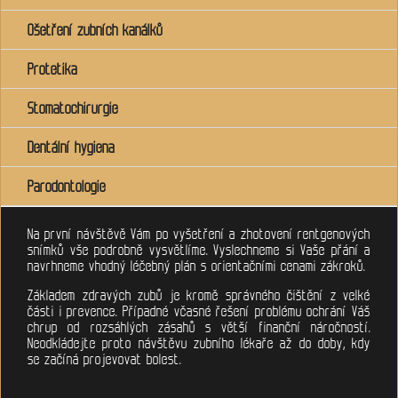
Ošetření zubních kanálků
Protetika
Stomatochirurgie
Dentální hygiena
Parodontologie
Na první návštěvě Vám po vyšetření a zhotovení rentgenových
snímků vše podrobně vysvětlíme. Vyslechneme si Vaše přání a
navrhneme vhodný léčebný plán s orientačními cenami zákroků.
Základem zdravých zubů je kromě správného čištění z velké
části i prevence. Případné včasné řešení problému ochrání Váš
chrup od rozsáhlých zásahů s větší finanční náročností.
Neodkládejte proto návštěvu zubního lékaře až do doby, kdy
se začíná projevovat bolest.