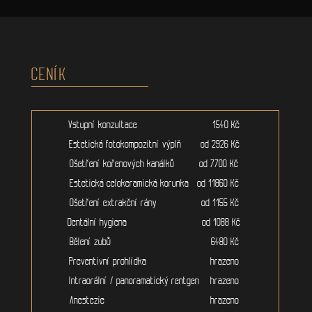
CENÍK
Vstupní konzultace 1540 Kč
Estetická fotokompozitní výplň od 2926 Kč
Ošetření kořenových kanálků od 7700 Kč
Estetická celokeramická korunka od 11860 Kč
Ošetření extrakční rány od 1155 Kč
Dentální hygiena od 1088 Kč
Bělení zubů 6480 Kč
Preventivní prohlídka hrazeno
Intraorální / panoramatický rentgen hrazeno
Anestezie hrazeno