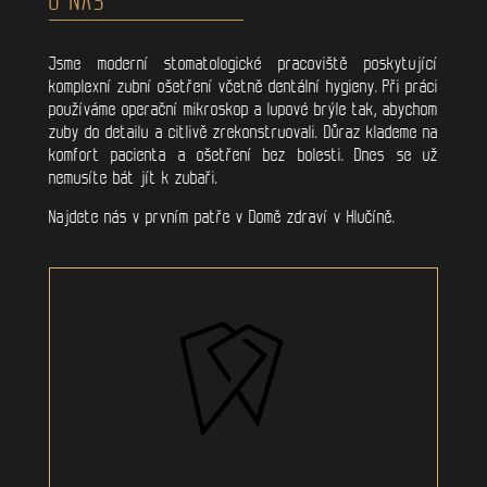
Jsme moderní stomatologické pracoviště poskytující
komplexní zubní ošetření včetně dentální hygieny. Při práci
používáme operační mikroskop a lupové brýle tak, abychom
zuby do detailu a citlivě zrekonstruovali. Důraz klademe na
komfort pacienta a ošetření bez bolesti. Dnes se už
nemusíte bát jít k zubaři.
Najdete nás v prvním patře v Domě zdraví v Hlučíně.