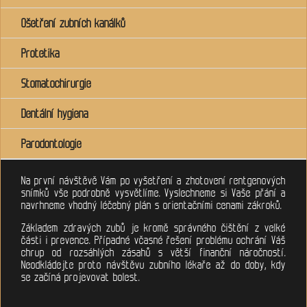
Ošetření zubních kanálků
Protetika
Stomatochirurgie
Dentální hygiena
Parodontologie
Na první návštěvě Vám po vyšetření a zhotovení rentgenových
snímků vše podrobně vysvětlíme. Vyslechneme si Vaše přání a
navrhneme vhodný léčebný plán s orientačními cenami zákroků.
Základem zdravých zubů je kromě správného čištění z velké
části i prevence. Případné včasné řešení problému ochrání Váš
chrup od rozsáhlých zásahů s větší finanční náročností.
Neodkládejte proto návštěvu zubního lékaře až do doby, kdy
se začíná projevovat bolest.