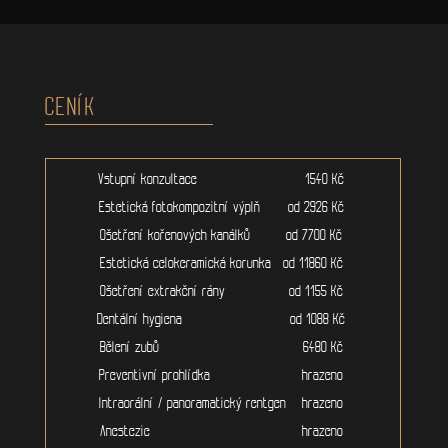
CENÍK
Vstupní konzultace 1540 Kč
Estetická fotokompozitní výplň od 2926 Kč
Ošetření kořenových kanálků od 7700 Kč
Estetická celokeramická korunka od 11860 Kč
Ošetření extrakční rány od 1155 Kč
Dentální hygiena od 1088 Kč
Bělení zubů 6480 Kč
Preventivní prohlídka hrazeno
Intraorální / panoramatický rentgen hrazeno
Anestezie hrazeno