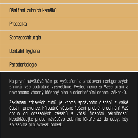
Ošetření zubních kanálků
Protetika
Stomatochirurgie
Dentální hygiena
Parodontologie
Na první návštěvě Vám po vyšetření a zhotovení rentgenových
snímků vše podrobně vysvětlíme. Vyslechneme si Vaše přání a
navrhneme vhodný léčebný plán s orientačními cenami zákroků.
Základem zdravých zubů je kromě správného čištění z velké
části i prevence. Případné včasné řešení problému ochrání Váš
chrup od rozsáhlých zásahů s větší finanční náročností.
Neodkládejte proto návštěvu zubního lékaře až do doby, kdy
se začíná projevovat bolest.