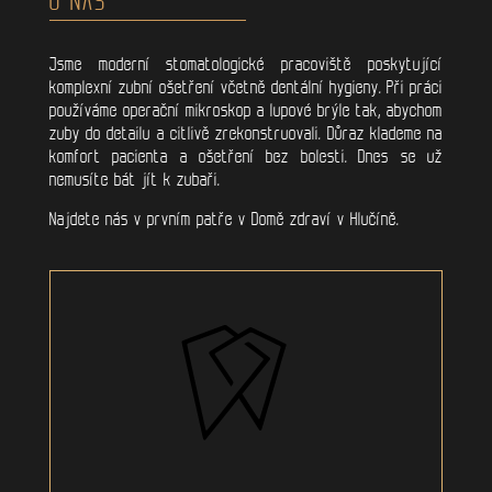
Jsme moderní stomatologické pracoviště poskytující
komplexní zubní ošetření včetně dentální hygieny. Při práci
používáme operační mikroskop a lupové brýle tak, abychom
zuby do detailu a citlivě zrekonstruovali. Důraz klademe na
komfort pacienta a ošetření bez bolesti. Dnes se už
nemusíte bát jít k zubaři.
Najdete nás v prvním patře v Domě zdraví v Hlučíně.