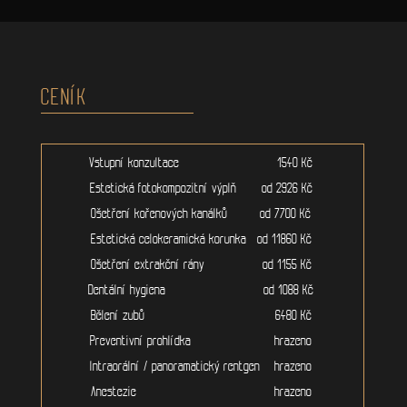
CENÍK
Vstupní konzultace 1540 Kč
Estetická fotokompozitní výplň od 2926 Kč
Ošetření kořenových kanálků od 7700 Kč
Estetická celokeramická korunka od 11860 Kč
Ošetření extrakční rány od 1155 Kč
Dentální hygiena od 1088 Kč
Bělení zubů 6480 Kč
Preventivní prohlídka hrazeno
Intraorální / panoramatický rentgen hrazeno
Anestezie hrazeno