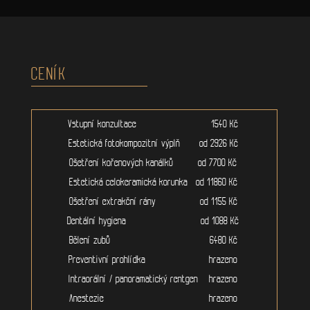
CENÍK
Vstupní konzultace 1540 Kč
Estetická fotokompozitní výplň od 2926 Kč
Ošetření kořenových kanálků od 7700 Kč
Estetická celokeramická korunka od 11860 Kč
Ošetření extrakční rány od 1155 Kč
Dentální hygiena od 1088 Kč
Bělení zubů 6480 Kč
Preventivní prohlídka hrazeno
Intraorální / panoramatický rentgen hrazeno
Anestezie hrazeno