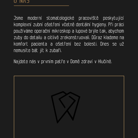
Jsme moderní stomatologické pracoviště poskytující
komplexní zubní ošetření včetně dentální hygieny. Při práci
používáme operační mikroskop a lupové brýle tak, abychom
zuby do detailu a citlivě zrekonstruovali. Důraz klademe na
komfort pacienta a ošetření bez bolesti. Dnes se už
nemusíte bát jít k zubaři.
Najdete nás v prvním patře v Domě zdraví v Hlučíně.