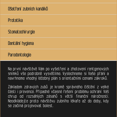
Ošetření zubních kanálků
Protetika
Stomatochirurgie
Dentální hygiena
Parodontologie
Na první návštěvě Vám po vyšetření a zhotovení rentgenových
snímků vše podrobně vysvětlíme. Vyslechneme si Vaše přání a
navrhneme vhodný léčebný plán s orientačními cenami zákroků.
Základem zdravých zubů je kromě správného čištění z velké
části i prevence. Případné včasné řešení problému ochrání Váš
chrup od rozsáhlých zásahů s větší finanční náročností.
Neodkládejte proto návštěvu zubního lékaře až do doby, kdy
se začíná projevovat bolest.