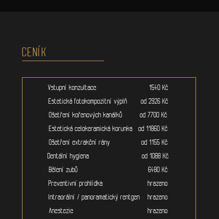
CENÍK
Vstupní konzultace 1540 Kč
Estetická fotokompozitní výplň od 2926 Kč
Ošetření kořenových kanálků od 7700 Kč
Estetická celokeramická korunka od 11860 Kč
Ošetření extrakční rány od 1155 Kč
Dentální hygiena od 1088 Kč
Bělení zubů 6480 Kč
Preventivní prohlídka hrazeno
Intraorální / panoramatický rentgen hrazeno
Anestezie hrazeno