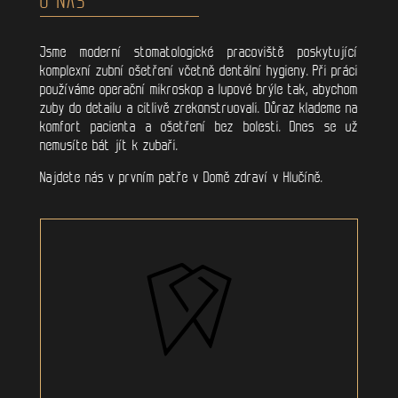
Jsme moderní stomatologické pracoviště poskytující
komplexní zubní ošetření včetně dentální hygieny. Při práci
používáme operační mikroskop a lupové brýle tak, abychom
zuby do detailu a citlivě zrekonstruovali. Důraz klademe na
komfort pacienta a ošetření bez bolesti. Dnes se už
nemusíte bát jít k zubaři.
Najdete nás v prvním patře v Domě zdraví v Hlučíně.