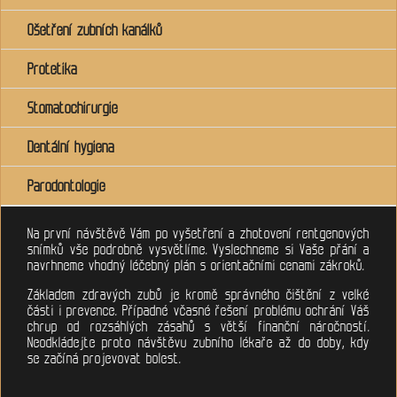
Ošetření zubních kanálků
Protetika
Stomatochirurgie
Dentální hygiena
Parodontologie
Na první návštěvě Vám po vyšetření a zhotovení rentgenových
snímků vše podrobně vysvětlíme. Vyslechneme si Vaše přání a
navrhneme vhodný léčebný plán s orientačními cenami zákroků.
Základem zdravých zubů je kromě správného čištění z velké
části i prevence. Případné včasné řešení problému ochrání Váš
chrup od rozsáhlých zásahů s větší finanční náročností.
Neodkládejte proto návštěvu zubního lékaře až do doby, kdy
se začíná projevovat bolest.