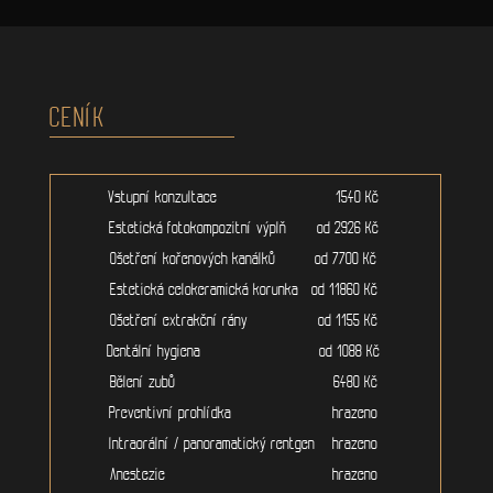
CENÍK
Vstupní konzultace 1540 Kč
Estetická fotokompozitní výplň od 2926 Kč
Ošetření kořenových kanálků od 7700 Kč
Estetická celokeramická korunka od 11860 Kč
Ošetření extrakční rány od 1155 Kč
Dentální hygiena od 1088 Kč
Bělení zubů 6480 Kč
Preventivní prohlídka hrazeno
Intraorální / panoramatický rentgen hrazeno
Anestezie hrazeno