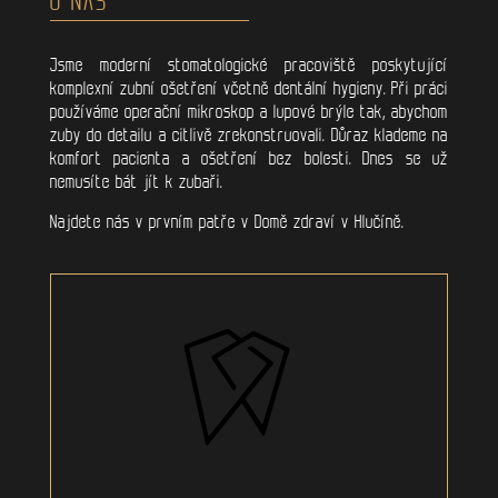
Jsme moderní stomatologické pracoviště poskytující
komplexní zubní ošetření včetně dentální hygieny. Při práci
používáme operační mikroskop a lupové brýle tak, abychom
zuby do detailu a citlivě zrekonstruovali. Důraz klademe na
komfort pacienta a ošetření bez bolesti. Dnes se už
nemusíte bát jít k zubaři.
Najdete nás v prvním patře v Domě zdraví v Hlučíně.