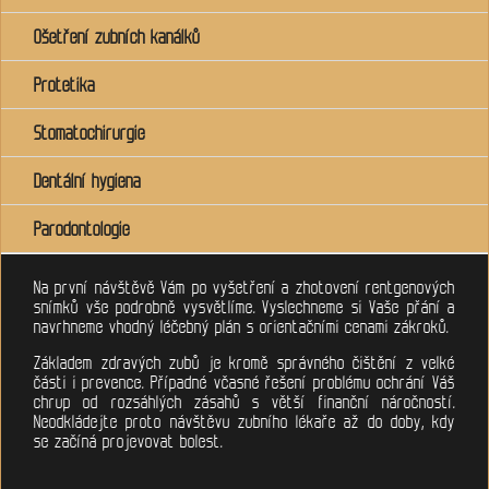
Ošetření zubních kanálků
Protetika
Stomatochirurgie
Dentální hygiena
Parodontologie
Na první návštěvě Vám po vyšetření a zhotovení rentgenových
snímků vše podrobně vysvětlíme. Vyslechneme si Vaše přání a
navrhneme vhodný léčebný plán s orientačními cenami zákroků.
Základem zdravých zubů je kromě správného čištění z velké
části i prevence. Případné včasné řešení problému ochrání Váš
chrup od rozsáhlých zásahů s větší finanční náročností.
Neodkládejte proto návštěvu zubního lékaře až do doby, kdy
se začíná projevovat bolest.