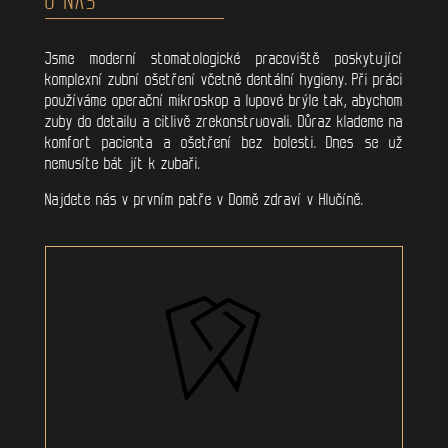
Jsme moderní stomatologické pracoviště poskytující
komplexní zubní ošetření včetně dentální hygieny. Při práci
používáme operační mikroskop a lupové brýle tak, abychom
zuby do detailu a citlivě zrekonstruovali. Důraz klademe na
komfort pacienta a ošetření bez bolesti. Dnes se už
nemusíte bát jít k zubaři.
Najdete nás v prvním patře v Domě zdraví v Hlučíně.