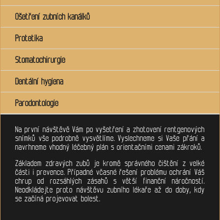
Ošetření zubních kanálků
Protetika
Stomatochirurgie
Dentální hygiena
Parodontologie
Na první návštěvě Vám po vyšetření a zhotovení rentgenových
snímků vše podrobně vysvětlíme. Vyslechneme si Vaše přání a
navrhneme vhodný léčebný plán s orientačními cenami zákroků.
Základem zdravých zubů je kromě správného čištění z velké
části i prevence. Případné včasné řešení problému ochrání Váš
chrup od rozsáhlých zásahů s větší finanční náročností.
Neodkládejte proto návštěvu zubního lékaře až do doby, kdy
se začíná projevovat bolest.