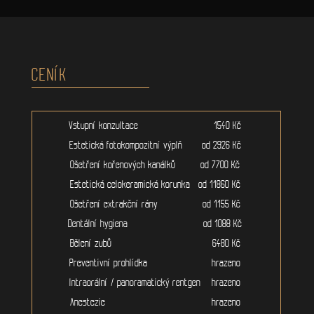
CENÍK
Vstupní konzultace 1540 Kč
Estetická fotokompozitní výplň od 2926 Kč
Ošetření kořenových kanálků od 7700 Kč
Estetická celokeramická korunka od 11860 Kč
Ošetření extrakční rány od 1155 Kč
Dentální hygiena od 1088 Kč
Bělení zubů 6480 Kč
Preventivní prohlídka hrazeno
Intraorální / panoramatický rentgen hrazeno
Anestezie hrazeno