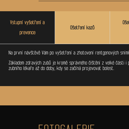
Vstupní vyšetření a
Oše
Ošetření kazů
prevence
Na první návštěvě Vám po vyšetření a zhotovení rentgenových snímk
Základem zdravých zubů je kromě správného čištění z velké části i 
zubního lékaře až do doby, kdy se začíná projevovat bolest.
FOTOGALERIE