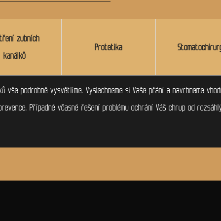
tření zubních
Protetika
Stomatochirur
kanálků
ů vše podrobně vysvětlíme. Vyslechneme si Vaše přání a navrhneme vhodn
prevence. Případné včasné řešení problému ochrání Váš chrup od rozsáhl