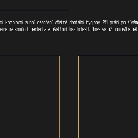
cí komplexní zubní ošetření včetně dentální hygieny. Při práci používá
ademe na komfort pacienta a ošetření bez bolesti. Dnes se už nemusíte bát 
ě.