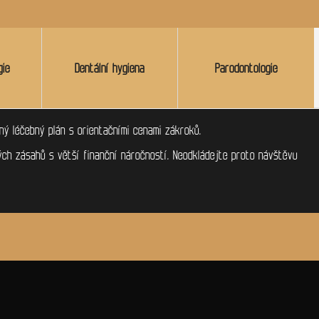
gie
Dentální hygiena
Parodontologie
ý léčebný plán s orientačními cenami zákroků.
ých zásahů s větší finanční náročností. Neodkládejte proto návštěvu