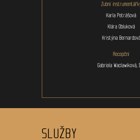
Zubní instrumentářk
Karla Petrášová
Klára Obluková
Kristýna Bernardov
Recepční
Gabriela Waclawiková, D
SLUŽBY