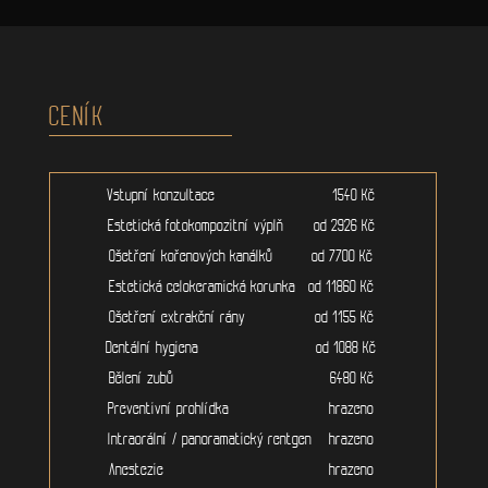
CENÍK
Vstupní konzultace 1540 Kč
Estetická fotokompozitní výplň od 2926 Kč
Ošetření kořenových kanálků od 7700 Kč
Estetická celokeramická korunka od 11860 Kč
Ošetření extrakční rány od 1155 Kč
Dentální hygiena od 1088 Kč
Bělení zubů 6480 Kč
Preventivní prohlídka hrazeno
Intraorální / panoramatický rentgen hrazeno
Anestezie hrazeno