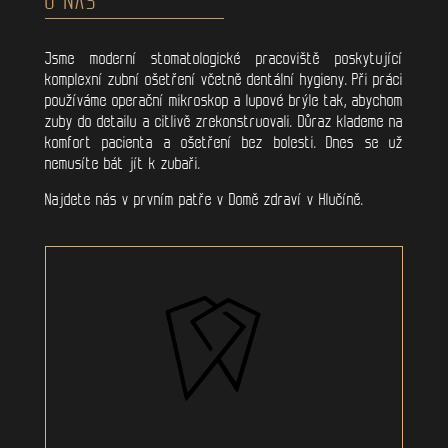
Jsme moderní stomatologické pracoviště poskytující
komplexní zubní ošetření včetně dentální hygieny. Při práci
používáme operační mikroskop a lupové brýle tak, abychom
zuby do detailu a citlivě zrekonstruovali. Důraz klademe na
komfort pacienta a ošetření bez bolesti. Dnes se už
nemusíte bát jít k zubaři.
Najdete nás v prvním patře v Domě zdraví v Hlučíně.