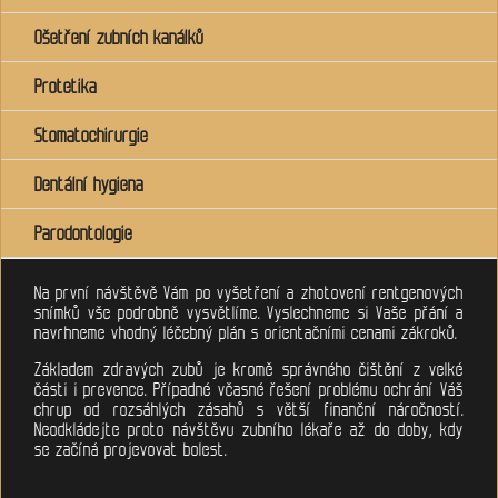
Ošetření zubních kanálků
Protetika
Stomatochirurgie
Dentální hygiena
Parodontologie
Na první návštěvě Vám po vyšetření a zhotovení rentgenových
snímků vše podrobně vysvětlíme. Vyslechneme si Vaše přání a
navrhneme vhodný léčebný plán s orientačními cenami zákroků.
Základem zdravých zubů je kromě správného čištění z velké
části i prevence. Případné včasné řešení problému ochrání Váš
chrup od rozsáhlých zásahů s větší finanční náročností.
Neodkládejte proto návštěvu zubního lékaře až do doby, kdy
se začíná projevovat bolest.