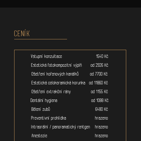
CENÍK
Vstupní konzultace 1540 Kč
Estetická fotokompozitní výplň od 2926 Kč
Ošetření kořenových kanálků od 7700 Kč
Estetická celokeramická korunka od 11860 Kč
Ošetření extrakční rány od 1155 Kč
Dentální hygiena od 1088 Kč
Bělení zubů 6480 Kč
Preventivní prohlídka hrazeno
Intraorální / panoramatický rentgen hrazeno
Anestezie hrazeno