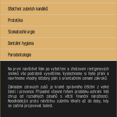
Ošetření zubních kanálků
Protetika
Stomatochirurgie
Dentální hygiena
Parodontologie
Na první návštěvě Vám po vyšetření a zhotovení rentgenových
snímků vše podrobně vysvětlíme. Vyslechneme si Vaše přání a
navrhneme vhodný léčebný plán s orientačními cenami zákroků.
Základem zdravých zubů je kromě správného čištění z velké
části i prevence. Případné včasné řešení problému ochrání Váš
chrup od rozsáhlých zásahů s větší finanční náročností.
Neodkládejte proto návštěvu zubního lékaře až do doby, kdy
se začíná projevovat bolest.