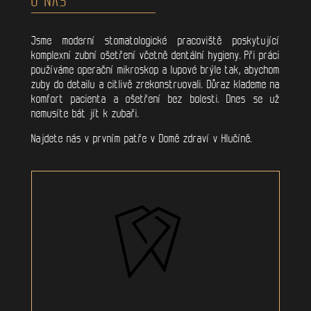
Jsme moderní stomatologické pracoviště poskytující
komplexní zubní ošetření včetně dentální hygieny. Při práci
používáme operační mikroskop a lupové brýle tak, abychom
zuby do detailu a citlivě zrekonstruovali. Důraz klademe na
komfort pacienta a ošetření bez bolesti. Dnes se už
nemusíte bát jít k zubaři.
Najdete nás v prvním patře v Domě zdraví v Hlučíně.