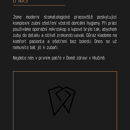
Jsme moderní stomatologické pracoviště poskytující
komplexní zubní ošetření včetně dentální hygieny. Při práci
používáme operační mikroskop a lupové brýle tak, abychom
zuby do detailu a citlivě zrekonstruovali. Důraz klademe na
komfort pacienta a ošetření bez bolesti. Dnes se už
nemusíte bát jít k zubaři.
Najdete nás v prvním patře v Domě zdraví v Hlučíně.