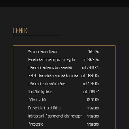
CENÍK
Vstupní konzultace 1540 Kč
Estetická fotokompozitní výplň od 2926 Kč
Ošetření kořenových kanálků od 7700 Kč
Estetická celokeramická korunka od 11860 Kč
Ošetření extrakční rány od 1155 Kč
Dentální hygiena od 1088 Kč
Bělení zubů 6480 Kč
Preventivní prohlídka hrazeno
Intraorální / panoramatický rentgen hrazeno
Anestezie hrazeno