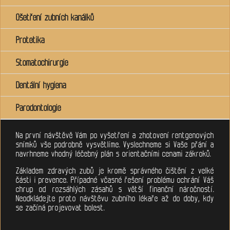
Ošetření zubních kanálků
Protetika
Stomatochirurgie
Dentální hygiena
Parodontologie
Na první návštěvě Vám po vyšetření a zhotovení rentgenových
snímků vše podrobně vysvětlíme. Vyslechneme si Vaše přání a
navrhneme vhodný léčebný plán s orientačními cenami zákroků.
Základem zdravých zubů je kromě správného čištění z velké
části i prevence. Případné včasné řešení problému ochrání Váš
chrup od rozsáhlých zásahů s větší finanční náročností.
Neodkládejte proto návštěvu zubního lékaře až do doby, kdy
se začíná projevovat bolest.