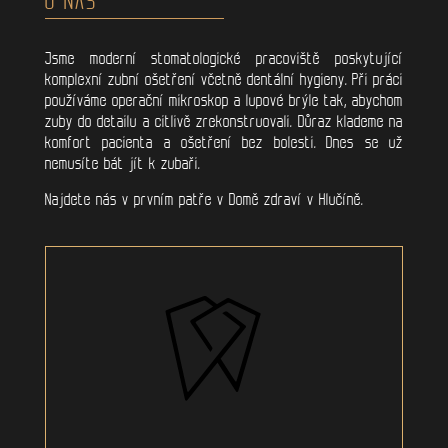
Jsme moderní stomatologické pracoviště poskytující
komplexní zubní ošetření včetně dentální hygieny. Při práci
používáme operační mikroskop a lupové brýle tak, abychom
zuby do detailu a citlivě zrekonstruovali. Důraz klademe na
komfort pacienta a ošetření bez bolesti. Dnes se už
nemusíte bát jít k zubaři.
Najdete nás v prvním patře v Domě zdraví v Hlučíně.