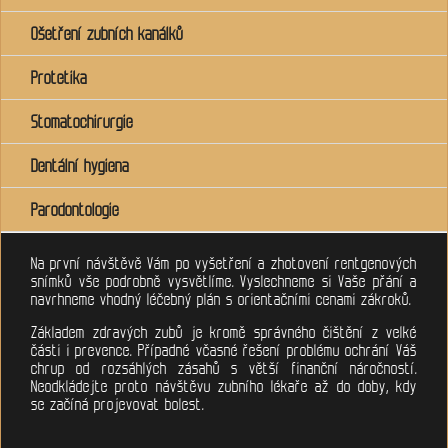
Ošetření zubních kanálků
Protetika
Stomatochirurgie
Dentální hygiena
Parodontologie
Na první návštěvě Vám po vyšetření a zhotovení rentgenových
snímků vše podrobně vysvětlíme. Vyslechneme si Vaše přání a
navrhneme vhodný léčebný plán s orientačními cenami zákroků.
Základem zdravých zubů je kromě správného čištění z velké
části i prevence. Případné včasné řešení problému ochrání Váš
chrup od rozsáhlých zásahů s větší finanční náročností.
Neodkládejte proto návštěvu zubního lékaře až do doby, kdy
se začíná projevovat bolest.