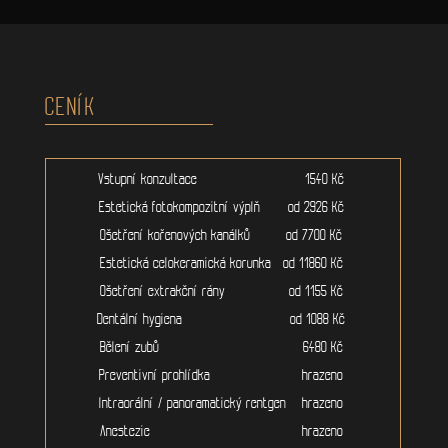
CENÍK
Vstupní konzultace 1540 Kč
Estetická fotokompozitní výplň od 2926 Kč
Ošetření kořenových kanálků od 7700 Kč
Estetická celokeramická korunka od 11860 Kč
Ošetření extrakční rány od 1155 Kč
Dentální hygiena od 1088 Kč
Bělení zubů 6480 Kč
Preventivní prohlídka hrazeno
Intraorální / panoramatický rentgen hrazeno
Anestezie hrazeno