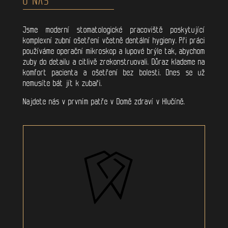
Jsme moderní stomatologické pracoviště poskytující
komplexní zubní ošetření včetně dentální hygieny. Při práci
používáme operační mikroskop a lupové brýle tak, abychom
zuby do detailu a citlivě zrekonstruovali. Důraz klademe na
komfort pacienta a ošetření bez bolesti. Dnes se už
nemusíte bát jít k zubaři.
Najdete nás v prvním patře v Domě zdraví v Hlučíně.