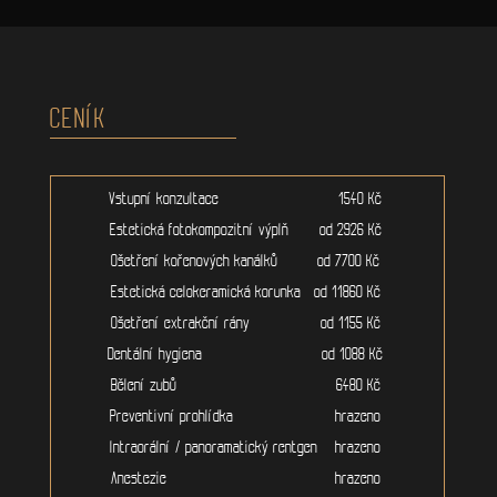
CENÍK
Vstupní konzultace 1540 Kč
Estetická fotokompozitní výplň od 2926 Kč
Ošetření kořenových kanálků od 7700 Kč
Estetická celokeramická korunka od 11860 Kč
Ošetření extrakční rány od 1155 Kč
Dentální hygiena od 1088 Kč
Bělení zubů 6480 Kč
Preventivní prohlídka hrazeno
Intraorální / panoramatický rentgen hrazeno
Anestezie hrazeno