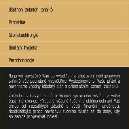
Ošetření zubních kanálků
Protetika
Stomatochirurgie
Dentální hygiena
Parodontologie
Na první návštěvě Vám po vyšetření a zhotovení rentgenových
snímků vše podrobně vysvětlíme. Vyslechneme si Vaše přání a
navrhneme vhodný léčebný plán s orientačními cenami zákroků.
Základem zdravých zubů je kromě správného čištění z velké
části i prevence. Případné včasné řešení problému ochrání Váš
chrup od rozsáhlých zásahů s větší finanční náročností.
Neodkládejte proto návštěvu zubního lékaře až do doby, kdy
se začíná projevovat bolest.