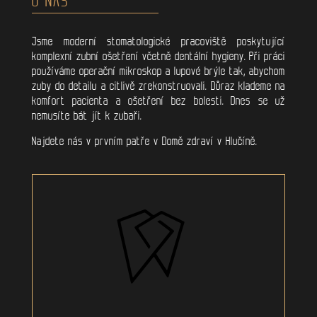
Jsme moderní stomatologické pracoviště poskytující
komplexní zubní ošetření včetně dentální hygieny. Při práci
používáme operační mikroskop a lupové brýle tak, abychom
zuby do detailu a citlivě zrekonstruovali. Důraz klademe na
komfort pacienta a ošetření bez bolesti. Dnes se už
nemusíte bát jít k zubaři.
Najdete nás v prvním patře v Domě zdraví v Hlučíně.