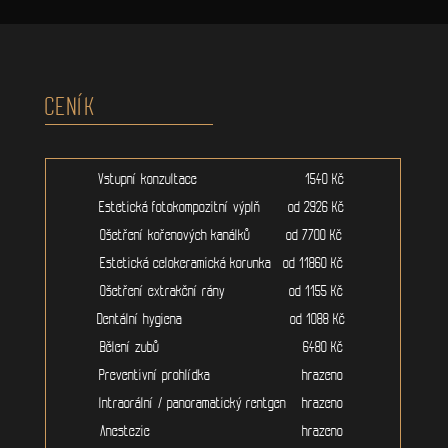
CENÍK
Vstupní konzultace 1540 Kč
Estetická fotokompozitní výplň od 2926 Kč
Ošetření kořenových kanálků od 7700 Kč
Estetická celokeramická korunka od 11860 Kč
Ošetření extrakční rány od 1155 Kč
Dentální hygiena od 1088 Kč
Bělení zubů 6480 Kč
Preventivní prohlídka hrazeno
Intraorální / panoramatický rentgen hrazeno
Anestezie hrazeno