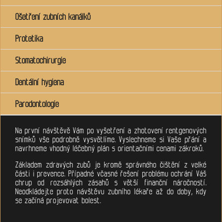
Ošetření zubních kanálků
Protetika
Stomatochirurgie
Dentální hygiena
Parodontologie
Na první návštěvě Vám po vyšetření a zhotovení rentgenových
snímků vše podrobně vysvětlíme. Vyslechneme si Vaše přání a
navrhneme vhodný léčebný plán s orientačními cenami zákroků.
Základem zdravých zubů je kromě správného čištění z velké
části i prevence. Případné včasné řešení problému ochrání Váš
chrup od rozsáhlých zásahů s větší finanční náročností.
Neodkládejte proto návštěvu zubního lékaře až do doby, kdy
se začíná projevovat bolest.