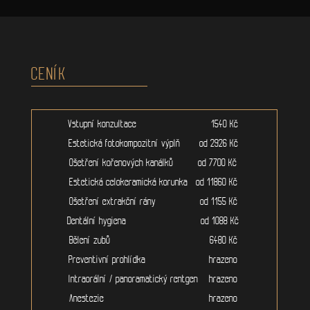
CENÍK
Vstupní konzultace 1540 Kč
Estetická fotokompozitní výplň od 2926 Kč
Ošetření kořenových kanálků od 7700 Kč
Estetická celokeramická korunka od 11860 Kč
Ošetření extrakční rány od 1155 Kč
Dentální hygiena od 1088 Kč
Bělení zubů 6480 Kč
Preventivní prohlídka hrazeno
Intraorální / panoramatický rentgen hrazeno
Anestezie hrazeno