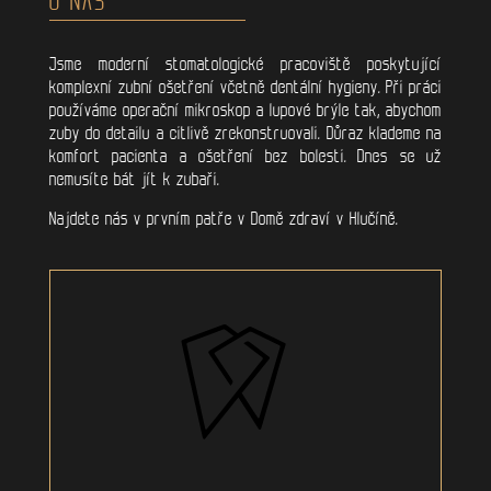
Jsme moderní stomatologické pracoviště poskytující
komplexní zubní ošetření včetně dentální hygieny. Při práci
používáme operační mikroskop a lupové brýle tak, abychom
zuby do detailu a citlivě zrekonstruovali. Důraz klademe na
komfort pacienta a ošetření bez bolesti. Dnes se už
nemusíte bát jít k zubaři.
Najdete nás v prvním patře v Domě zdraví v Hlučíně.