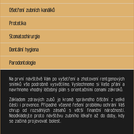
Ošetření zubních kanálků
Protetika
Stomatochirurgie
Dentální hygiena
Parodontologie
Na první návštěvě Vám po vyšetření a zhotovení rentgenových
snímků vše podrobně vysvětlíme. Vyslechneme si Vaše přání a
navrhneme vhodný léčebný plán s orientačními cenami zákroků.
Základem zdravých zubů je kromě správného čištění z velké
části i prevence. Případné včasné řešení problému ochrání Váš
chrup od rozsáhlých zásahů s větší finanční náročností.
Neodkládejte proto návštěvu zubního lékaře až do doby, kdy
se začíná projevovat bolest.