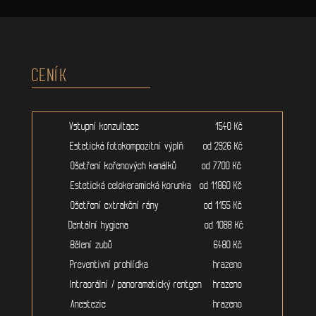
CENÍK
Vstupní konzultace 1540 Kč
Estetická fotokompozitní výplň od 2926 Kč
Ošetření kořenových kanálků od 7700 Kč
Estetická celokeramická korunka od 11860 Kč
Ošetření extrakční rány od 1155 Kč
Dentální hygiena od 1088 Kč
Bělení zubů 6480 Kč
Preventivní prohlídka hrazeno
Intraorální / panoramatický rentgen hrazeno
Anestezie hrazeno