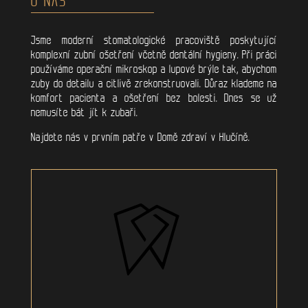
Jsme moderní stomatologické pracoviště poskytující
komplexní zubní ošetření včetně dentální hygieny. Při práci
používáme operační mikroskop a lupové brýle tak, abychom
zuby do detailu a citlivě zrekonstruovali. Důraz klademe na
komfort pacienta a ošetření bez bolesti. Dnes se už
nemusíte bát jít k zubaři.
Najdete nás v prvním patře v Domě zdraví v Hlučíně.