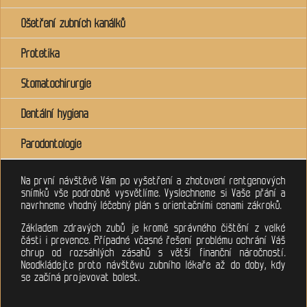
Ošetření zubních kanálků
Protetika
Stomatochirurgie
Dentální hygiena
Parodontologie
Na první návštěvě Vám po vyšetření a zhotovení rentgenových
snímků vše podrobně vysvětlíme. Vyslechneme si Vaše přání a
navrhneme vhodný léčebný plán s orientačními cenami zákroků.
Základem zdravých zubů je kromě správného čištění z velké
části i prevence. Případné včasné řešení problému ochrání Váš
chrup od rozsáhlých zásahů s větší finanční náročností.
Neodkládejte proto návštěvu zubního lékaře až do doby, kdy
se začíná projevovat bolest.