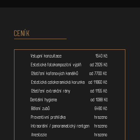
CENÍK
Vstupní konzultace 1540 Kč
Estetická fotokompozitní výplň od 2926 Kč
Ošetření kořenových kanálků od 7700 Kč
Estetická celokeramická korunka od 11860 Kč
Ošetření extrakční rány od 1155 Kč
Dentální hygiena od 1088 Kč
Bělení zubů 6480 Kč
Preventivní prohlídka hrazeno
Intraorální / panoramatický rentgen hrazeno
Anestezie hrazeno