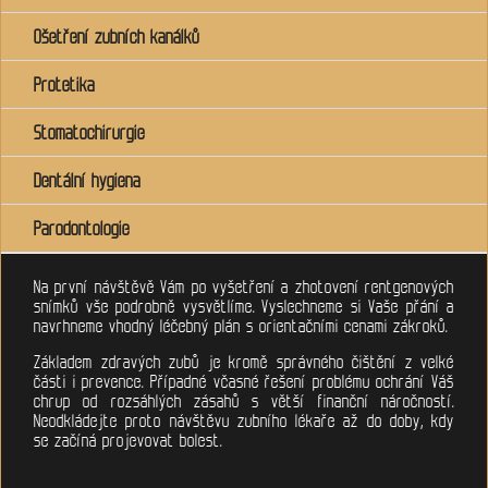
Ošetření zubních kanálků
Protetika
Stomatochirurgie
Dentální hygiena
Parodontologie
Na první návštěvě Vám po vyšetření a zhotovení rentgenových
snímků vše podrobně vysvětlíme. Vyslechneme si Vaše přání a
navrhneme vhodný léčebný plán s orientačními cenami zákroků.
Základem zdravých zubů je kromě správného čištění z velké
části i prevence. Případné včasné řešení problému ochrání Váš
chrup od rozsáhlých zásahů s větší finanční náročností.
Neodkládejte proto návštěvu zubního lékaře až do doby, kdy
se začíná projevovat bolest.