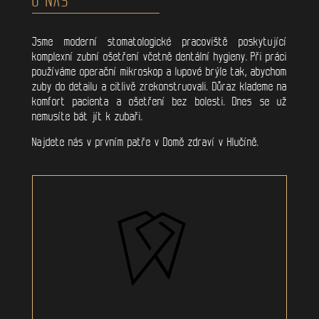
Jsme moderní stomatologické pracoviště poskytující
komplexní zubní ošetření včetně dentální hygieny. Při práci
používáme operační mikroskop a lupové brýle tak, abychom
zuby do detailu a citlivě zrekonstruovali. Důraz klademe na
komfort pacienta a ošetření bez bolesti. Dnes se už
nemusíte bát jít k zubaři.
Najdete nás v prvním patře v Domě zdraví v Hlučíně.