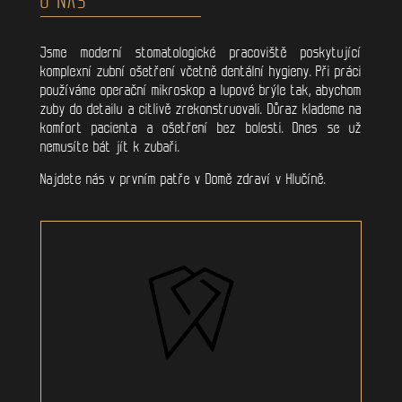
Jsme moderní stomatologické pracoviště poskytující
komplexní zubní ošetření včetně dentální hygieny. Při práci
používáme operační mikroskop a lupové brýle tak, abychom
zuby do detailu a citlivě zrekonstruovali. Důraz klademe na
komfort pacienta a ošetření bez bolesti. Dnes se už
nemusíte bát jít k zubaři.
Najdete nás v prvním patře v Domě zdraví v Hlučíně.