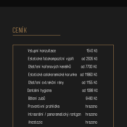
CENÍK
Vstupní konzultace 1540 Kč
Estetická fotokompozitní výplň od 2926 Kč
Ošetření kořenových kanálků od 7700 Kč
Estetická celokeramická korunka od 11860 Kč
Ošetření extrakční rány od 1155 Kč
Dentální hygiena od 1088 Kč
Bělení zubů 6480 Kč
Preventivní prohlídka hrazeno
Intraorální / panoramatický rentgen hrazeno
Anestezie hrazeno