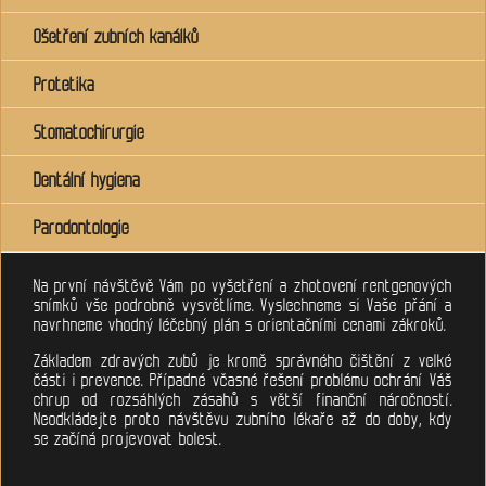
Ošetření zubních kanálků
Protetika
Stomatochirurgie
Dentální hygiena
Parodontologie
Na první návštěvě Vám po vyšetření a zhotovení rentgenových
snímků vše podrobně vysvětlíme. Vyslechneme si Vaše přání a
navrhneme vhodný léčebný plán s orientačními cenami zákroků.
Základem zdravých zubů je kromě správného čištění z velké
části i prevence. Případné včasné řešení problému ochrání Váš
chrup od rozsáhlých zásahů s větší finanční náročností.
Neodkládejte proto návštěvu zubního lékaře až do doby, kdy
se začíná projevovat bolest.