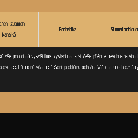
tření zubních
Protetika
Stomatochirur
kanálků
ů vše podrobně vysvětlíme. Vyslechneme si Vaše přání a navrhneme vhodn
prevence. Případné včasné řešení problému ochrání Váš chrup od rozsáhl