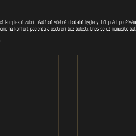
cí komplexní zubní ošetření včetně dentální hygieny. Při práci používá
ademe na komfort pacienta a ošetření bez bolesti. Dnes se už nemusíte bát 
ě.