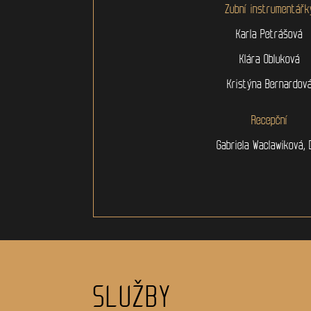
Zubní instrumentářk
Karla Petrášová
Klára Obluková
Kristýna Bernardov
Recepční
Gabriela Waclawiková, D
SLUŽBY