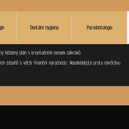
gie
Dentální hygiena
Parodontologie
ý léčebný plán s orientačními cenami zákroků.
ých zásahů s větší finanční náročností. Neodkládejte proto návštěvu